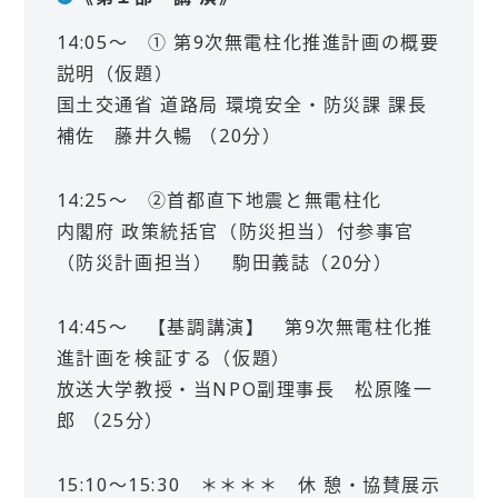
14:05～ ① 第9次無電柱化推進計画の概要
説明（仮題）
国土交通省 道路局 環境安全・防災課 課長
補佐 藤井久暢 （20分）
14:25～ ②首都直下地震と無電柱化
内閣府 政策統括官（防災担当）付参事官
（防災計画担当） 駒田義誌（20分）
14:45～ 【基調講演】 第9次無電柱化推
進計画を検証する（仮題）
放送大学教授・当NPO副理事長 松原隆一
郎 （25分）
15:10～15:30 ＊＊＊＊ 休 憩・協賛展示