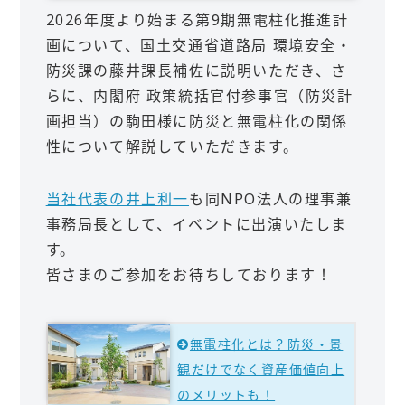
2026年度より始まる第9期無電柱化推進計
画について、国土交通省道路局 環境安全・
防災課の藤井課長補佐に説明いただき、さ
らに、内閣府 政策統括官付参事官（防災計
画担当）の駒田様に防災と無電柱化の関係
性について解説していただきます。
当社代表の井上利一
も同NPO法人の理事兼
事務局長として、イベントに出演いたしま
す。
皆さまのご参加をお待ちしております！
無電柱化とは？防災・景
観だけでなく資産価値向上
のメリットも！