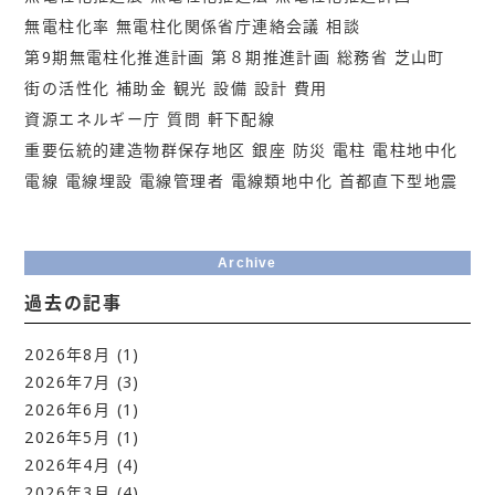
無電柱化率
無電柱化関係省庁連絡会議
相談
第9期無電柱化推進計画
第８期推進計画
総務省
芝山町
街の活性化
補助金
観光
設備
設計
費用
資源エネルギー庁
質問
軒下配線
重要伝統的建造物群保存地区
銀座
防災
電柱
電柱地中化
電線
電線埋設
電線管理者
電線類地中化
首都直下型地震
Archive
過去の記事
2026年8月
(1)
2026年7月
(3)
2026年6月
(1)
2026年5月
(1)
2026年4月
(4)
2026年3月
(4)