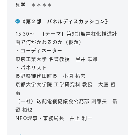
見学 ＊＊＊＊
《第２部 パネルディスカッション》
15:30～ 【テーマ】第9期無電柱化推進計
画で何がかわるのか（仮題）
・コーディネーター
東京工業大学 名誉教授 屋井 鉄雄
・パネリスト
長野県御代田町長 小園 拓志
京都大学大学院 工学研究科 教授 大庭 哲
治
（一社）送配電網協議会公務部 副部長 新
留 裕也
NPO理事・事務局長 井上 利一