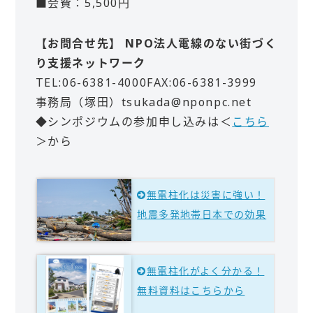
■会費：5,500円
【お問合せ先】 NPO法人電線のない街づく
り支援ネットワーク
TEL:06-6381-4000FAX:06-6381-3999
事務局（塚田）tsukada@nponpc.net
◆シンポジウムの参加申し込みは＜
こちら
＞から
無電柱化は災害に強い！
地震多発地帯日本での効果
無電柱化がよく分かる！
無料資料はこちらから