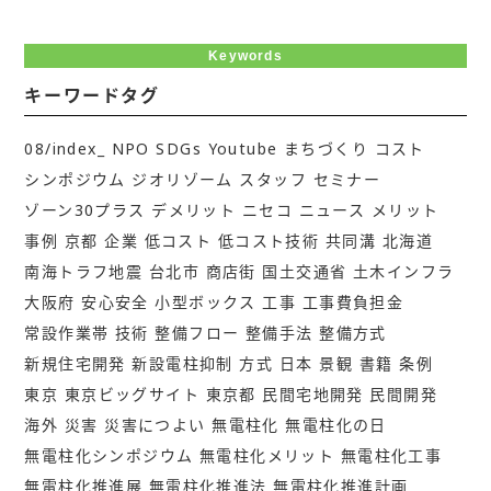
Keywords
キーワードタグ
08/index_
NPO
SDGs
Youtube
まちづくり
コスト
シンポジウム
ジオリゾーム
スタッフ
セミナー
ゾーン30プラス
デメリット
ニセコ
ニュース
メリット
事例
京都
企業
低コスト
低コスト技術
共同溝
北海道
南海トラフ地震
台北市
商店街
国土交通省
土木インフラ
大阪府
安心安全
小型ボックス
工事
工事費負担金
常設作業帯
技術
整備フロー
整備手法
整備方式
新規住宅開発
新設電柱抑制
方式
日本
景観
書籍
条例
東京
東京ビッグサイト
東京都
民間宅地開発
民間開発
海外
災害
災害につよい
無電柱化
無電柱化の日
無電柱化シンポジウム
無電柱化メリット
無電柱化工事
無電柱化推進展
無電柱化推進法
無電柱化推進計画