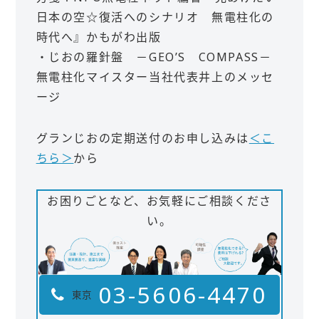
日本の空☆復活へのシナリオ 無電柱化の
時代へ』かもがわ出版
・じおの羅針盤 －GEO’S COMPASS－
無電柱化マイスター当社代表井上のメッセ
ージ
グランじおの定期送付のお申し込みは
＜こ
ちら＞
から
お困りごとなど、お気軽にご相談くださ
い。
03-5606-4470
東京