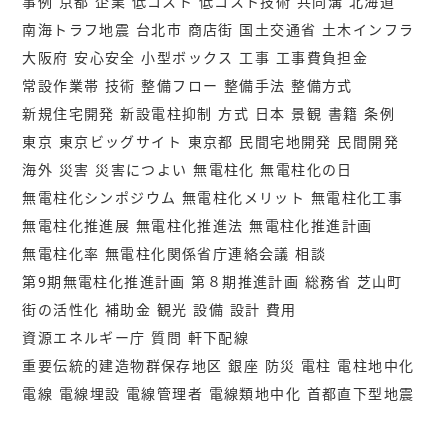
事例
京都
企業
低コスト
低コスト技術
共同溝
北海道
南海トラフ地震
台北市
商店街
国土交通省
土木インフラ
大阪府
安心安全
小型ボックス
工事
工事費負担金
常設作業帯
技術
整備フロー
整備手法
整備方式
新規住宅開発
新設電柱抑制
方式
日本
景観
書籍
条例
東京
東京ビッグサイト
東京都
民間宅地開発
民間開発
海外
災害
災害につよい
無電柱化
無電柱化の日
無電柱化シンポジウム
無電柱化メリット
無電柱化工事
無電柱化推進展
無電柱化推進法
無電柱化推進計画
無電柱化率
無電柱化関係省庁連絡会議
相談
第9期無電柱化推進計画
第８期推進計画
総務省
芝山町
街の活性化
補助金
観光
設備
設計
費用
資源エネルギー庁
質問
軒下配線
重要伝統的建造物群保存地区
銀座
防災
電柱
電柱地中化
電線
電線埋設
電線管理者
電線類地中化
首都直下型地震