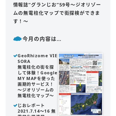
情報誌”グランじお”59号～ジオリゾー
ムの無電柱化マップで街探検ができま
す！～
今月の内容は…
GeoRhizome VIE
SORA
無電柱化の街を探
して体験！Google
MY MAPを使った
画期的サービス！
～ジオリゾームの
無電柱化マップ～
じおレポート
2021.7.14～16 無