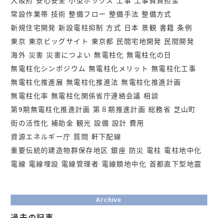
大阪府
安心安全
小型ボックス
工事
工事費負担金
常設作業帯
技術
整備フロー
整備手法
整備方式
新規住宅開発
新設電柱抑制
方式
日本
景観
書籍
条例
東京
東京ビッグサイト
東京都
民間宅地開発
民間開発
海外
災害
災害につよい
無電柱化
無電柱化の日
無電柱化シンポジウム
無電柱化メリット
無電柱化工事
無電柱化推進展
無電柱化推進法
無電柱化推進計画
無電柱化率
無電柱化関係省庁連絡会議
相談
第9期無電柱化推進計画
第８期推進計画
総務省
芝山町
街の活性化
補助金
観光
設備
設計
費用
資源エネルギー庁
質問
軒下配線
重要伝統的建造物群保存地区
銀座
防災
電柱
電柱地中化
電線
電線埋設
電線管理者
電線類地中化
首都直下型地震
Archive
過去の記事