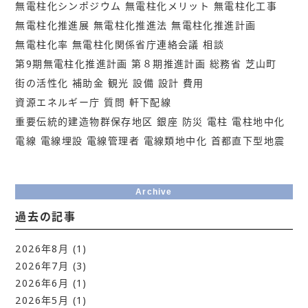
無電柱化シンポジウム
無電柱化メリット
無電柱化工事
無電柱化推進展
無電柱化推進法
無電柱化推進計画
無電柱化率
無電柱化関係省庁連絡会議
相談
第9期無電柱化推進計画
第８期推進計画
総務省
芝山町
街の活性化
補助金
観光
設備
設計
費用
資源エネルギー庁
質問
軒下配線
重要伝統的建造物群保存地区
銀座
防災
電柱
電柱地中化
電線
電線埋設
電線管理者
電線類地中化
首都直下型地震
Archive
過去の記事
2026年8月
(1)
2026年7月
(3)
2026年6月
(1)
2026年5月
(1)