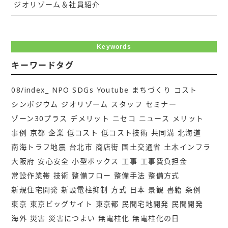
ジオリゾーム＆社員紹介
Keywords
キーワードタグ
08/index_
NPO
SDGs
Youtube
まちづくり
コスト
シンポジウム
ジオリゾーム
スタッフ
セミナー
ゾーン30プラス
デメリット
ニセコ
ニュース
メリット
事例
京都
企業
低コスト
低コスト技術
共同溝
北海道
南海トラフ地震
台北市
商店街
国土交通省
土木インフラ
大阪府
安心安全
小型ボックス
工事
工事費負担金
常設作業帯
技術
整備フロー
整備手法
整備方式
新規住宅開発
新設電柱抑制
方式
日本
景観
書籍
条例
東京
東京ビッグサイト
東京都
民間宅地開発
民間開発
海外
災害
災害につよい
無電柱化
無電柱化の日