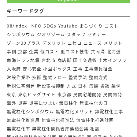
キーワードタグ
08/index_
NPO
SDGs
Youtube
まちづくり
コスト
シンポジウム
ジオリゾーム
スタッフ
セミナー
ゾーン30プラス
デメリット
ニセコ
ニュース
メリット
事例
京都
企業
低コスト
低コスト技術
共同溝
北海道
南海トラフ地震
台北市
商店街
国土交通省
土木インフラ
大阪府
安心安全
小型ボックス
工事
工事費負担金
常設作業帯
技術
整備フロー
整備手法
整備方式
新規住宅開発
新設電柱抑制
方式
日本
景観
書籍
条例
東京
東京ビッグサイト
東京都
民間宅地開発
民間開発
海外
災害
災害につよい
無電柱化
無電柱化の日
無電柱化シンポジウム
無電柱化メリット
無電柱化工事
無電柱化推進展
無電柱化推進法
無電柱化推進計画
無電柱化率
無電柱化関係省庁連絡会議
相談