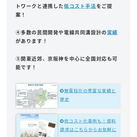
トワークと連携した
低コスト手法
をご提
案！
④多数の民間開発や電線共同溝設計の
実績
があります！
⑤関東近郊、京阪神を中心に全国対応も可
能です！
無電柱化の豊富な実績と
歴史
低コスト化事例も！資料
請求はこちらからお気軽に