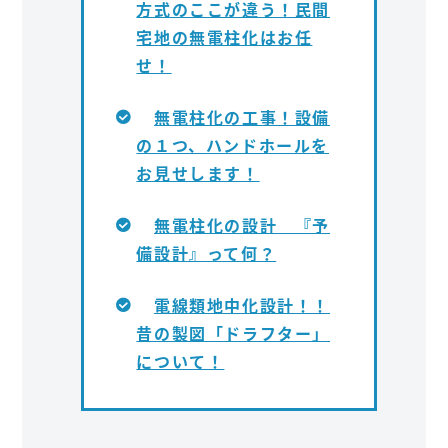
方式のここが違う！民間
宅地の無電柱化はお任
せ！
無電柱化の工事！設備
の１つ、ハンドホールを
お見せします！
無電柱化の設計 『予
備設計』って何？
電線類地中化設計！！
昔の製図「ドラフター」
について！