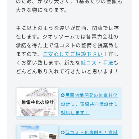
のため、かなり大きく、1基あたりの金額も
大きな物になります。
主に以上のような違いが関西、関東では存
在します。ジオリゾームでは各電力会社の
承諾を得た上で低コストの整備を提案致し
ますので、
ご安心してご相談下さい
！宜し
くお願い致します。新たな
低コスト手法
も
どんどん取り入れて行きたいと思います！
民間宅地開発の無電柱化
設計も、電線共同溝設計も
対応します！
低コスト化事例も！資料