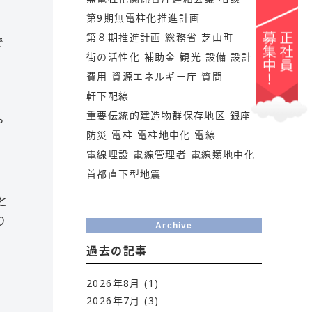
第9期無電柱化推進計画
第８期推進計画
総務省
芝山町
で
街の活性化
補助金
観光
設備
設計
費用
資源エネルギー庁
質問
軒下配線
重要伝統的建造物群保存地区
銀座
や
防災
電柱
電柱地中化
電線
電線埋設
電線管理者
電線類地中化
首都直下型地震
と
り
Archive
過去の記事
2026年8月
(1)
2026年7月
(3)