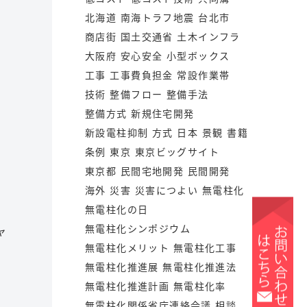
北海道
南海トラフ地震
台北市
商店街
国土交通省
土木インフラ
大阪府
安心安全
小型ボックス
工事
工事費負担金
常設作業帯
技術
整備フロー
整備手法
整備方式
新規住宅開発
新設電柱抑制
方式
日本
景観
書籍
条例
東京
東京ビッグサイト
東京都
民間宅地開発
民間開発
海外
災害
災害につよい
無電柱化
無電柱化の日
無電柱化シンポジウム
ャ
無電柱化メリット
無電柱化工事
無電柱化推進展
無電柱化推進法
無電柱化推進計画
無電柱化率
無電柱化関係省庁連絡会議
相談