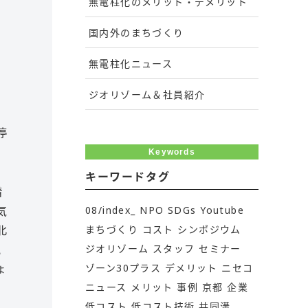
無電柱化のメリット・デメリット
国内外のまちづくり
無電柱化ニュース
ジオリゾーム＆社員紹介
停
Keywords
キーワードタグ
着
気
08/index_
NPO
SDGs
Youtube
北
まちづくり
コスト
シンポジウム
況
ジオリゾーム
スタッフ
セミナー
ょ
ゾーン30プラス
デメリット
ニセコ
ニュース
メリット
事例
京都
企業
低コスト
低コスト技術
共同溝