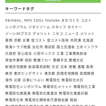
Keywords
キーワードタグ
08/index_
NPO
SDGs
Youtube
まちづくり
コスト
シンポジウム
ジオリゾーム
スタッフ
セミナー
ゾーン30プラス
デメリット
ニセコ
ニュース
メリット
事例
京都
企業
低コスト
低コスト技術
共同溝
北海道
南海トラフ地震
台北市
商店街
国土交通省
土木インフラ
大阪府
安心安全
小型ボックス
工事
工事費負担金
常設作業帯
技術
整備フロー
整備手法
整備方式
新規住宅開発
新設電柱抑制
方式
日本
景観
書籍
条例
東京
東京ビッグサイト
東京都
民間宅地開発
民間開発
海外
災害
災害につよい
無電柱化
無電柱化の日
無電柱化シンポジウム
無電柱化メリット
無電柱化工事
無電柱化推進展
無電柱化推進法
無電柱化推進計画
無電柱化率
無電柱化関係省庁連絡会議
相談