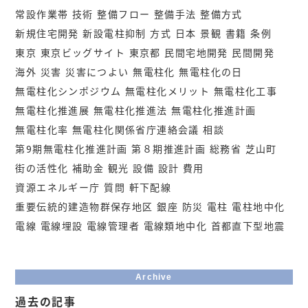
常設作業帯
技術
整備フロー
整備手法
整備方式
新規住宅開発
新設電柱抑制
方式
日本
景観
書籍
条例
東京
東京ビッグサイト
東京都
民間宅地開発
民間開発
海外
災害
災害につよい
無電柱化
無電柱化の日
無電柱化シンポジウム
無電柱化メリット
無電柱化工事
無電柱化推進展
無電柱化推進法
無電柱化推進計画
無電柱化率
無電柱化関係省庁連絡会議
相談
第9期無電柱化推進計画
第８期推進計画
総務省
芝山町
街の活性化
補助金
観光
設備
設計
費用
資源エネルギー庁
質問
軒下配線
重要伝統的建造物群保存地区
銀座
防災
電柱
電柱地中化
電線
電線埋設
電線管理者
電線類地中化
首都直下型地震
Archive
過去の記事