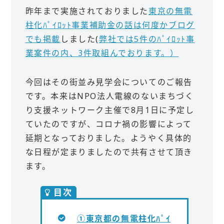
昨年まで実施されておりました
東京の無電
柱化ﾊﾟｲﾛｯﾄ事業補助金の話は何度かブログ
でも掲載
しました(
弊社では5件のﾊﾟｲﾛｯﾄ事
業案件の内、3件取組んでおります。）
今回はその街並み見学会についてのご報告
です。本来はNPO法人電線のないまちづく
り支援ネットワーク主催で8月1日に予定し
ていたのですが、コロナ禍の影響によって
延期となっておりました。ようやく具体的
な日程が定まりましたので共有させて頂き
ます。
目次
①東京都の無電柱化ﾊﾟｲ