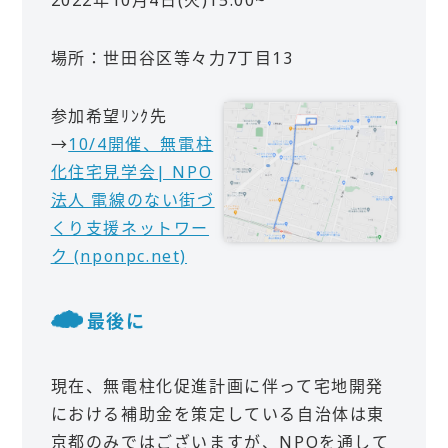
場所：世田谷区等々力7丁目13
参加希望ﾘﾝｸ先
→
10/4開催、無電柱
化住宅見学会| NPO
法人 電線のない街づ
くり支援ネットワー
ク (nponpc.net)
最後に
現在、無電柱化促進計画に伴って宅地開発
における補助金を策定している自治体は東
京都のみではございますが、NPOを通して