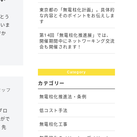
東京都の「無電柱化計画」。具体的
な内容とそのポイントをお伝えしま
でとう
す
思いま
庁か
第14回「無電柱化推進展」では、
開催期間中にネットワーキング交流
会も開催されます！
Category
カテゴリー
スタッフ
無電柱化推進法・条例
低コスト手法
ブロ
かがで
無電柱化工事
 先