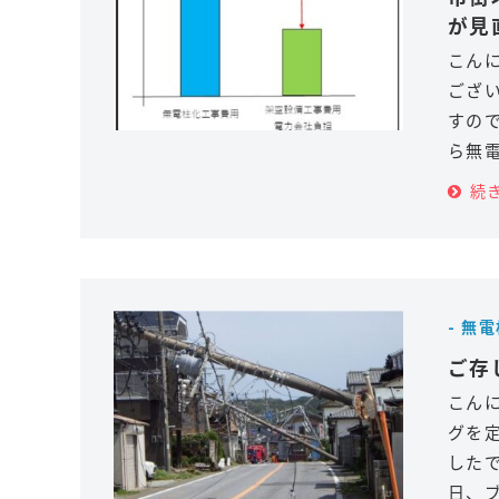
が見
こんに
ござ
すの
ら無
続
- 無
ご存
こん
グを
した
日、