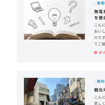
- 無
無電
を徹
こん
おい
川で
てご
続
- 国
観光
こん
悲し