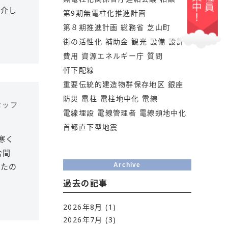
紹介し
第9期無電柱化推進計画
第８期推進計画
総務省
芝山町
街の活性化
補助金
観光
設備
設計
費用
資源エネルギー庁
質問
軒下配線
重要伝統的建造物群保存地区
銀座
防災
電柱
電柱地中化
電線
スタッフ
電線埋設
電線管理者
電線類地中化
首都直下型地震
寒く
合間
いたの
Archive
過去の記事
2026年8月
(1)
2026年7月
(3)