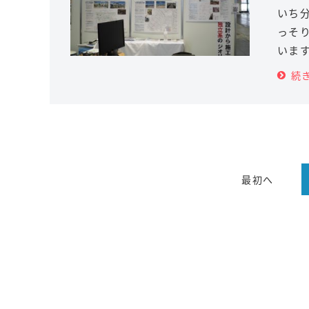
いち
っそ
います
続
最初へ