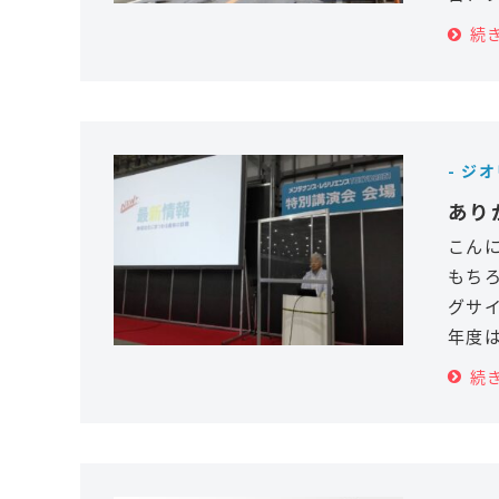
続
- ジ
あり
こん
もちろ
グサ
年度
続