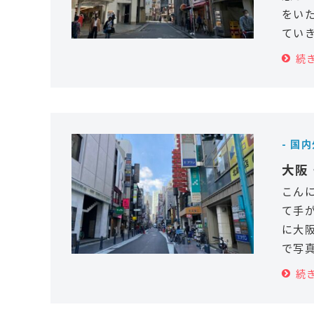
をい
ていき
続
- 国
大阪
こん
て手
に大
で写真
続