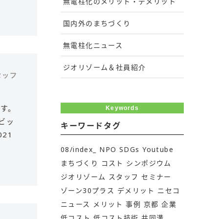
無電柱化のメリット・デメリット
国内外のまちづくり
無電柱化ニュース
ジオリゾーム＆社員紹介
スタッフ
す。
Keywords
ビッ
キーワードタグ
21
08/index_
NPO
SDGs
Youtube
まちづくり
コスト
シンポジウム
ジオリゾーム
スタッフ
セミナー
ゾーン30プラス
デメリット
ニセコ
ニュース
メリット
事例
京都
企業
低コスト
低コスト技術
共同溝