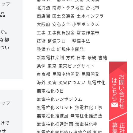
スタッフ
北海道
南海トラフ地震
台北市
品
商店街
国土交通省
土木インフラ
大阪府
安心安全
小型ボックス
うか。
工事
工事費負担金
常設作業帯
な柳
技術
整備フロー
整備手法
つい
整備方式
新規住宅開発
新設電柱抑制
方式
日本
景観
書籍
条例
東京
東京ビッグサイト
東京都
民間宅地開発
民間開発
海外
災害
災害につよい
無電柱化
無電柱化の日
無電柱化シンポジウム
スタッフ
無電柱化メリット
無電柱化工事
無電柱化推進展
無電柱化推進法
だけで
無電柱化推進計画
無電柱化率
わせ
無電柱化関係省庁連絡会議
相談