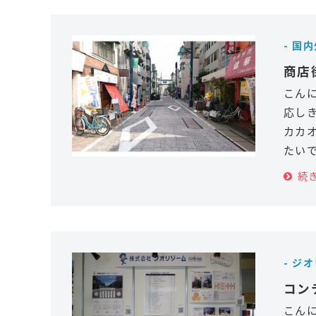
- 国
商店
こん
応し
カカ
たいで
続
- ジ
コン
こん