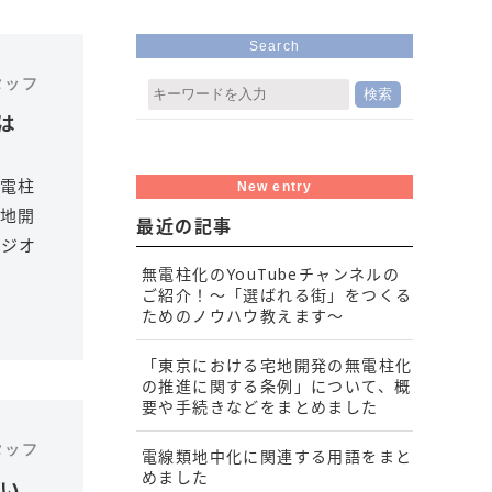
Search
スタッフ
は
電柱
New entry
地開
最近の記事
、ジオ
無電柱化のYouTubeチャンネルの
ご紹介！～「選ばれる街」をつくる
ためのノウハウ教えます～
「東京における宅地開発の無電柱化
の推進に関する条例」について、概
要や手続きなどをまとめました
スタッフ
電線類地中化に関連する用語をまと
めました
い